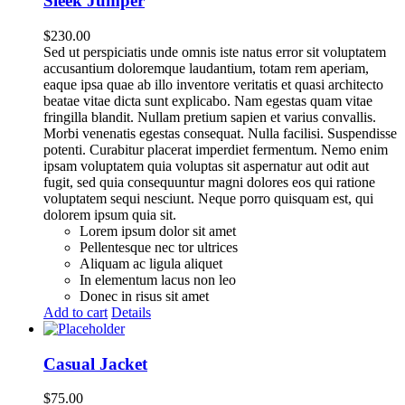
Sleek Jumper
$
230.00
Sed ut perspiciatis unde omnis iste natus error sit voluptatem
accusantium doloremque laudantium, totam rem aperiam,
eaque ipsa quae ab illo inventore veritatis et quasi architecto
beatae vitae dicta sunt explicabo. Nam egestas quam vitae
fringilla blandit. Nullam pretium sapien et varius convallis.
Morbi venenatis egestas consequat. Nulla facilisi. Suspendisse
potenti. Curabitur placerat imperdiet fermentum. Nemo enim
ipsam voluptatem quia voluptas sit aspernatur aut odit aut
fugit, sed quia consequuntur magni dolores eos qui ratione
voluptatem sequi nesciunt. Neque porro quisquam est, qui
dolorem ipsum quia sit.
Lorem ipsum dolor sit amet
Pellentesque nec tor ultrices
Aliquam ac ligula aliquet
In elementum lacus non leo
Donec in risus sit amet
Add to cart
Details
Casual Jacket
$
75.00