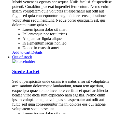
Morbi venenatis egestas consequat. Nulla facilisi. Suspendisse
potenti. Curabitur placerat imperdiet fermentum. Nemo enim
ipsam voluptatem quia voluptas sit aspernatur aut odit aut
fugit, sed quia consequuntur magni dolores eos qui ratione
voluptatem sequi nesciunt. Neque porro quisquam est, qui
dolorem ipsum quia sit.
Lorem ipsum dolor sit amet
Pellentesque nec tor ultrices
Aliquam ac ligula aliquet
In elementum lacus non leo
Donec in risus sit amet
Add to cart
Details
Out of stock
Suede Jacket
Sed ut perspiciatis unde omnis iste natus error sit voluptatem
accusantium doloremque laudantium, totam rem aperiam,
eaque ipsa quae ab illo inventore veritatis et quasi architecto
beatae vitae dicta sunt explicabo nam egestas. Nemo enim
ipsam voluptatem quia voluptas sit aspernatur aut odit aut
fugit, sed quia consequuntur magni dolores eos qui ratione
voluptatem sequi nesciunt.
Lorem ipsum dolor sit amet