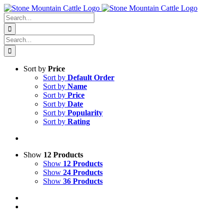
Skip
to
Search
content
for:
Search
for:
Sort by
Price
Sort by
Default Order
Sort by
Name
Sort by
Price
Sort by
Date
Sort by
Popularity
Sort by
Rating
Show
12 Products
Show
12 Products
Show
24 Products
Show
36 Products