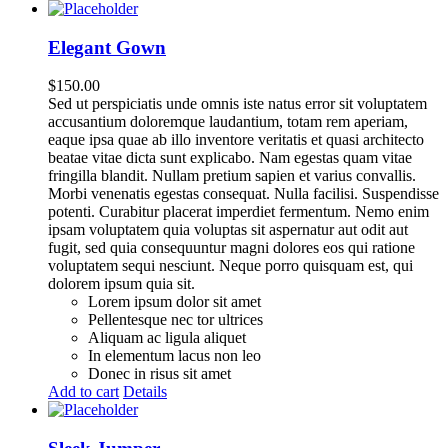
Elegant Gown
$
150.00
Sed ut perspiciatis unde omnis iste natus error sit voluptatem
accusantium doloremque laudantium, totam rem aperiam,
eaque ipsa quae ab illo inventore veritatis et quasi architecto
beatae vitae dicta sunt explicabo. Nam egestas quam vitae
fringilla blandit. Nullam pretium sapien et varius convallis.
Morbi venenatis egestas consequat. Nulla facilisi. Suspendisse
potenti. Curabitur placerat imperdiet fermentum. Nemo enim
ipsam voluptatem quia voluptas sit aspernatur aut odit aut
fugit, sed quia consequuntur magni dolores eos qui ratione
voluptatem sequi nesciunt. Neque porro quisquam est, qui
dolorem ipsum quia sit.
Lorem ipsum dolor sit amet
Pellentesque nec tor ultrices
Aliquam ac ligula aliquet
In elementum lacus non leo
Donec in risus sit amet
Add to cart
Details