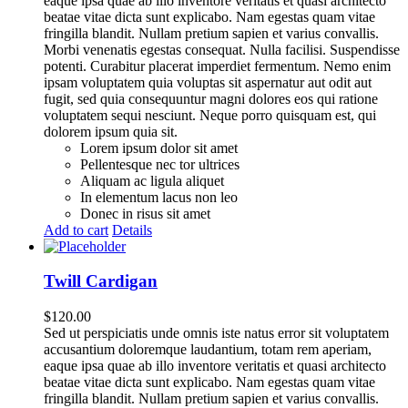
eaque ipsa quae ab illo inventore veritatis et quasi architecto
beatae vitae dicta sunt explicabo. Nam egestas quam vitae
fringilla blandit. Nullam pretium sapien et varius convallis.
Morbi venenatis egestas consequat. Nulla facilisi. Suspendisse
potenti. Curabitur placerat imperdiet fermentum. Nemo enim
ipsam voluptatem quia voluptas sit aspernatur aut odit aut
fugit, sed quia consequuntur magni dolores eos qui ratione
voluptatem sequi nesciunt. Neque porro quisquam est, qui
dolorem ipsum quia sit.
Lorem ipsum dolor sit amet
Pellentesque nec tor ultrices
Aliquam ac ligula aliquet
In elementum lacus non leo
Donec in risus sit amet
Add to cart
Details
Twill Cardigan
$
120.00
Sed ut perspiciatis unde omnis iste natus error sit voluptatem
accusantium doloremque laudantium, totam rem aperiam,
eaque ipsa quae ab illo inventore veritatis et quasi architecto
beatae vitae dicta sunt explicabo. Nam egestas quam vitae
fringilla blandit. Nullam pretium sapien et varius convallis.