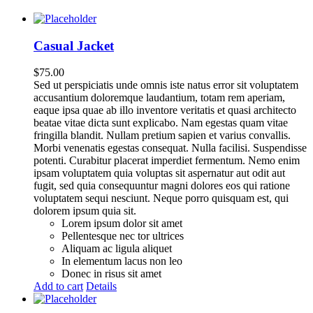
Casual Jacket
$
75.00
Sed ut perspiciatis unde omnis iste natus error sit voluptatem
accusantium doloremque laudantium, totam rem aperiam,
eaque ipsa quae ab illo inventore veritatis et quasi architecto
beatae vitae dicta sunt explicabo. Nam egestas quam vitae
fringilla blandit. Nullam pretium sapien et varius convallis.
Morbi venenatis egestas consequat. Nulla facilisi. Suspendisse
potenti. Curabitur placerat imperdiet fermentum. Nemo enim
ipsam voluptatem quia voluptas sit aspernatur aut odit aut
fugit, sed quia consequuntur magni dolores eos qui ratione
voluptatem sequi nesciunt. Neque porro quisquam est, qui
dolorem ipsum quia sit.
Lorem ipsum dolor sit amet
Pellentesque nec tor ultrices
Aliquam ac ligula aliquet
In elementum lacus non leo
Donec in risus sit amet
Add to cart
Details