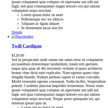
ipsam voluptatem quia voluptas sit aspernatur aut odit aut
fugit, sed quia consequuntur magni dolores eos qui ratione
voluptatem sequi nesciunt.
Lorem ipsum dolor sit amet
Pellentesque nec tor ultrices
Aliquam ac ligula aliquet
In elementum lacus non leo
Details
Twill Cardigan
$
120.00
Sed ut perspiciatis unde omnis iste natus error sit voluptatem
accusantium doloremque laudantium, totam rem aperiam,
eaque ipsa quae ab illo inventore veritatis et quasi architecto
beatae vitae dicta sunt explicabo. Nam egestas quam vitae
fringilla blandit. Nullam pretium sapien et varius convallis.
Morbi venenatis egestas consequat. Nulla facilisi. Suspendisse
potenti. Curabitur placerat imperdiet fermentum. Nemo enim
ipsam voluptatem quia voluptas sit aspernatur aut odit aut
fugit, sed quia consequuntur magni dolores eos qui ratione
voluptatem sequi nesciunt. Neque porro quisquam est, qui
dolorem ipsum quia sit.
Lorem ipsum dolor sit amet