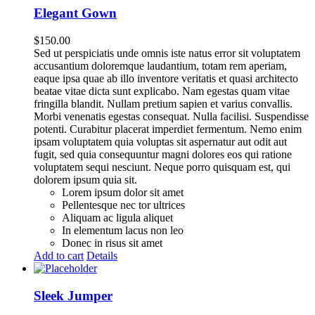
Elegant Gown
$
150.00
Sed ut perspiciatis unde omnis iste natus error sit voluptatem
accusantium doloremque laudantium, totam rem aperiam,
eaque ipsa quae ab illo inventore veritatis et quasi architecto
beatae vitae dicta sunt explicabo. Nam egestas quam vitae
fringilla blandit. Nullam pretium sapien et varius convallis.
Morbi venenatis egestas consequat. Nulla facilisi. Suspendisse
potenti. Curabitur placerat imperdiet fermentum. Nemo enim
ipsam voluptatem quia voluptas sit aspernatur aut odit aut
fugit, sed quia consequuntur magni dolores eos qui ratione
voluptatem sequi nesciunt. Neque porro quisquam est, qui
dolorem ipsum quia sit.
Lorem ipsum dolor sit amet
Pellentesque nec tor ultrices
Aliquam ac ligula aliquet
In elementum lacus non leo
Donec in risus sit amet
Add to cart
Details
Sleek Jumper