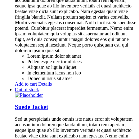
accusantium doloremque laudantium, totam rem aperiam,
eaque ipsa quae ab illo inventore veritatis et quasi architecto
beatae vitae dicta sunt explicabo. Nam egestas quam vitae
fringilla blandit. Nullam pretium sapien et varius convallis.
Morbi venenatis egestas consequat. Nulla facilisi. Suspendisse
potenti. Curabitur placerat imperdiet fermentum. Nemo enim
ipsam voluptatem quia voluptas sit aspernatur aut odit aut
fugit, sed quia consequuntur magni dolores eos qui ratione
voluptatem sequi nesciunt. Neque porro quisquam est, qui
dolorem ipsum quia sit.
Lorem ipsum dolor sit amet
Pellentesque nec tor ultrices
Aliquam ac ligula aliquet
In elementum lacus non leo
Donec in risus sit amet
Add to cart
Details
Out of stock
Suede Jacket
Sed ut perspiciatis unde omnis iste natus error sit voluptatem
accusantium doloremque laudantium, totam rem aperiam,
eaque ipsa quae ab illo inventore veritatis et quasi architecto
beatae vitae dicta sunt explicabo nam egestas. Nemo enim