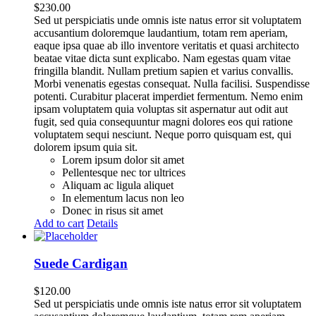
$
230.00
Sed ut perspiciatis unde omnis iste natus error sit voluptatem
accusantium doloremque laudantium, totam rem aperiam,
eaque ipsa quae ab illo inventore veritatis et quasi architecto
beatae vitae dicta sunt explicabo. Nam egestas quam vitae
fringilla blandit. Nullam pretium sapien et varius convallis.
Morbi venenatis egestas consequat. Nulla facilisi. Suspendisse
potenti. Curabitur placerat imperdiet fermentum. Nemo enim
ipsam voluptatem quia voluptas sit aspernatur aut odit aut
fugit, sed quia consequuntur magni dolores eos qui ratione
voluptatem sequi nesciunt. Neque porro quisquam est, qui
dolorem ipsum quia sit.
Lorem ipsum dolor sit amet
Pellentesque nec tor ultrices
Aliquam ac ligula aliquet
In elementum lacus non leo
Donec in risus sit amet
Add to cart
Details
Suede Cardigan
$
120.00
Sed ut perspiciatis unde omnis iste natus error sit voluptatem